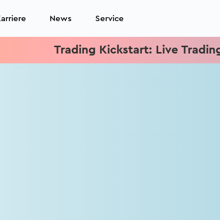
arriere
News
Service
Trading Kickstart: Live Trading je