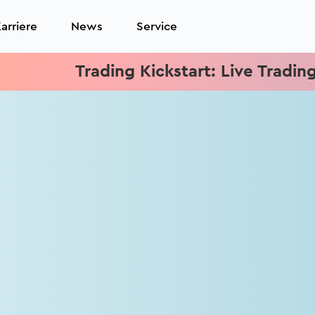
arriere
News
Service
Trading Kickstart: Live Trading jed