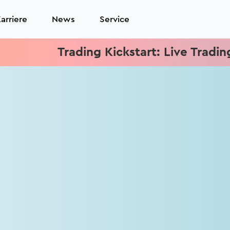
arriere
News
Service
Trading Kickstart: Live Trading je