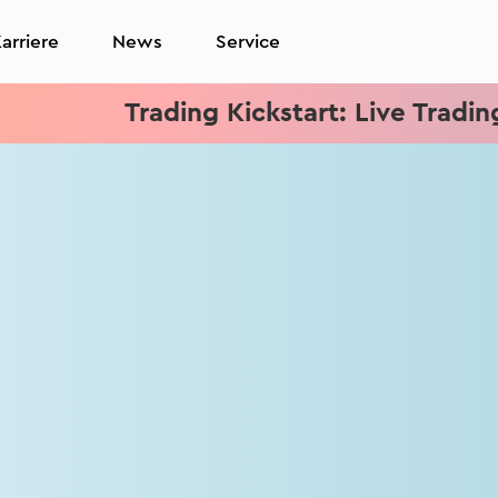
arriere
News
Service
Trading Kickstart: Live Trading je