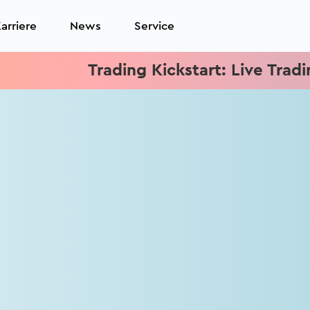
arriere
News
Service
Trading Kickstart: Live Trading j