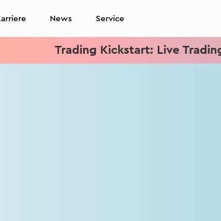
arriere
News
Service
Trading Kickstart: Live Trading je