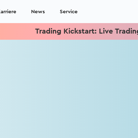
arriere
News
Service
Trading Kickstart: Live Trading je