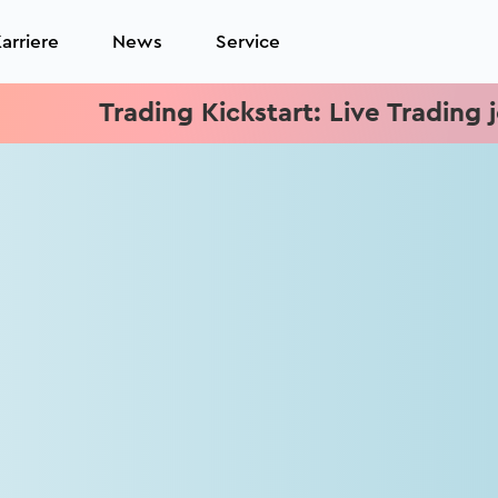
arriere
News
Service
Trading Kickstart: Live Trading jed