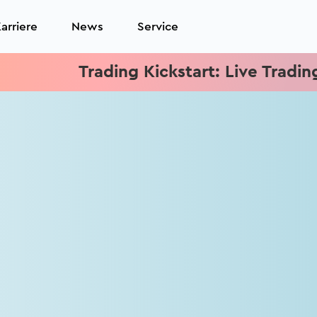
arriere
News
Service
Trading Kickstart: Live Trading je