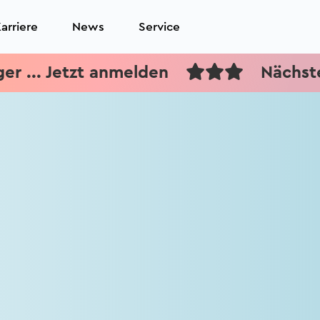
arriere
News
Service
... Jetzt anmelden
Nächster T