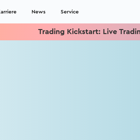
arriere
News
Service
Trading Kickstart: Live Trading j