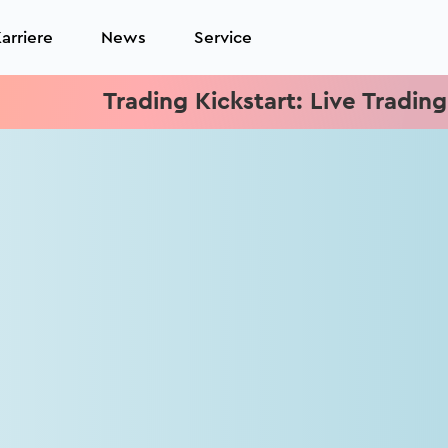
arriere
News
Service
Trading Kickstart: Live Trading jed