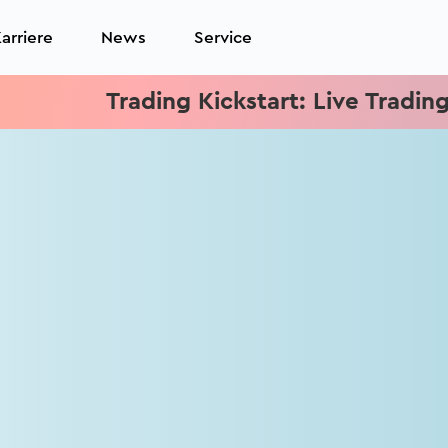
arriere
News
Service
Trading Kickstart: Live Trading jed