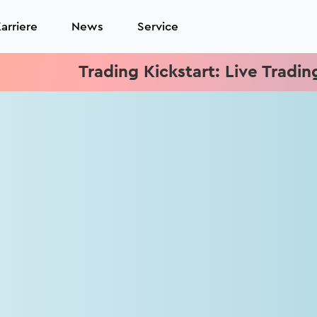
arriere
News
Service
Trading Kickstart: Live Trading je