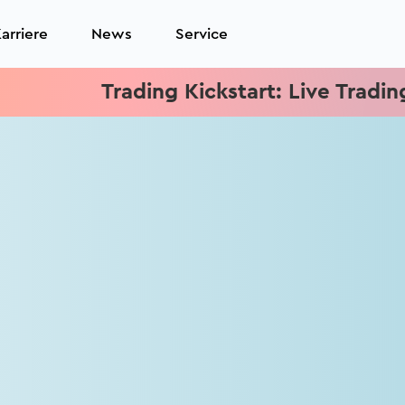
arriere
News
Service
Trading Kickstart: Live Trading je