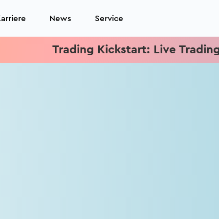
arriere
News
Service
Trading Kickstart: Live Trading je