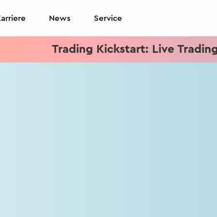
arriere
News
Service
Trading Kickstart: Live Trading je