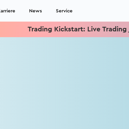
arriere
News
Service
Trading Kickstart: Live Trading jed