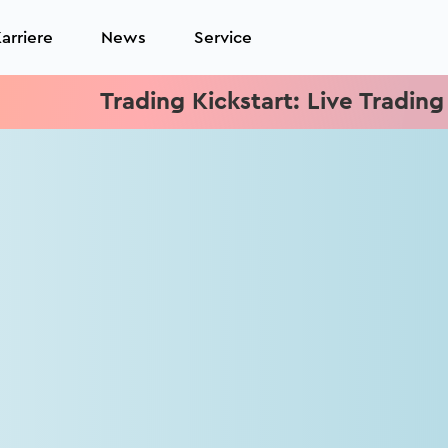
arriere
News
Service
Trading Kickstart: Live Trading jed