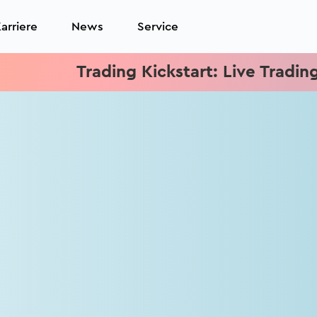
arriere
News
Service
Trading Kickstart: Live Trading j