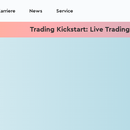
arriere
News
Service
Trading Kickstart: Live Trading jed