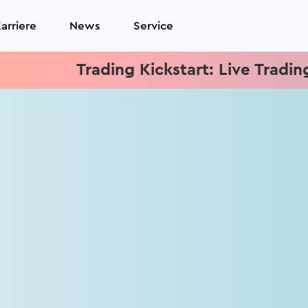
arriere
News
Service
Trading Kickstart: Live Trading je