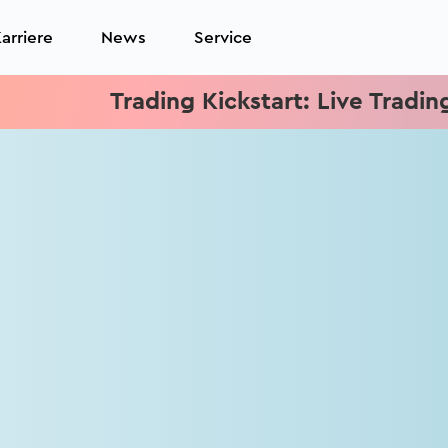
arriere
News
Service
Trading Kickstart: Live Trading je