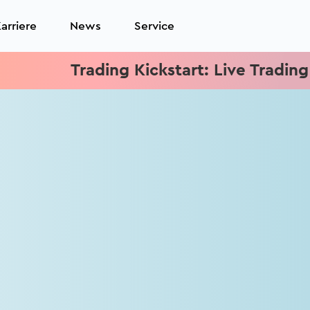
arriere
News
Service
Trading Kickstart: Live Trading j