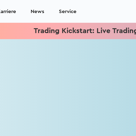
arriere
News
Service
Trading Kickstart: Live Trading je