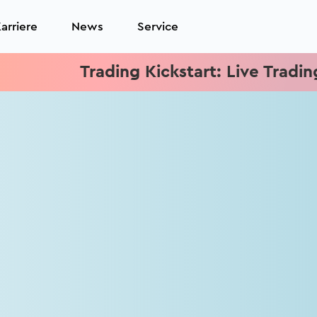
arriere
News
Service
Trading Kickstart: Live Trading je