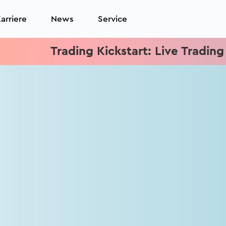
arriere
News
Service
Trading Kickstart: Live Trading jed