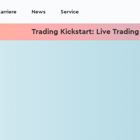
arriere
News
Service
Trading Kickstart: Live Trading je