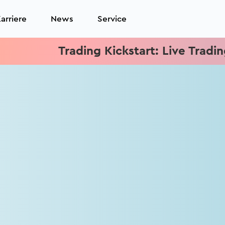
arriere
News
Service
Trading Kickstart: Live Trading je