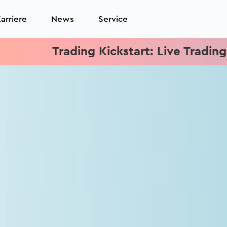
arriere
News
Service
Trading Kickstart: Live Trading jed