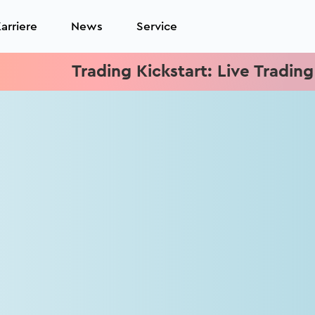
arriere
News
Service
Trading Kickstart: Live Trading jed