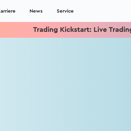
arriere
News
Service
Trading Kickstart: Live Trading je