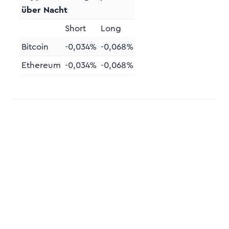
über Nacht
Short
Long
Bitcoin
-0,034%
-0,068%
Ethereum
-0,034%
-0,068%
Sonstige Gebühren
Inaktivitätsgebühren
10 EUR bei 3-
monatiger Inaktivität
Ein- /
Keine
Auszahlungsgebühren