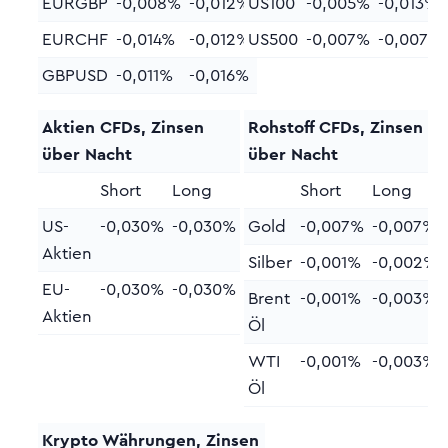
EURGBP
-0,008%
-0,012%
US100
-0,005%
-0,013%
EURCHF
-0,014%
-0,012%
US500
-0,007%
-0,007%
GBPUSD
-0,011%
-0,016%
Aktien CFDs, Zinsen
Rohstoff CFDs, Zinsen
über Nacht
über Nacht
Short
Long
Short
Long
US-
-0,030%
-0,030%
Gold
-0,007%
-0,007%
Aktien
Silber
-0,001%
-0,002%
EU-
-0,030%
-0,030%
Brent
-0,001%
-0,003%
Aktien
Öl
WTI
-0,001%
-0,003%
Öl
Krypto Währungen, Zinsen