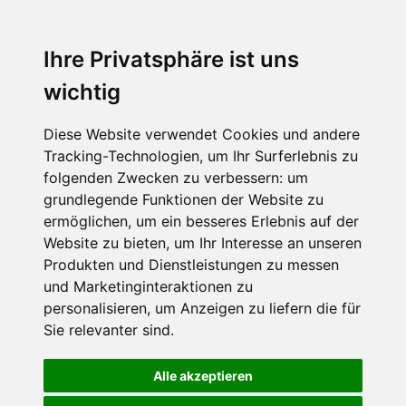
Ihre Privatsphäre ist uns
wichtig
Diese Website verwendet Cookies und andere
Tracking-Technologien, um Ihr Surferlebnis zu
folgenden Zwecken zu verbessern:
um
grundlegende Funktionen der Website zu
ermöglichen
,
um ein besseres Erlebnis auf der
Website zu bieten
,
um Ihr Interesse an unseren
Produkten und Dienstleistungen zu messen
und Marketinginteraktionen zu
personalisieren
,
um Anzeigen zu liefern die für
Sie relevanter sind
.
Alle akzeptieren