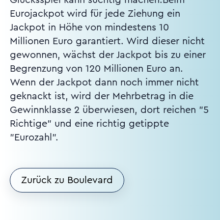
Eurojackpot wird für jede Ziehung ein
Jackpot in Höhe von mindestens 10
Millionen Euro garantiert. Wird dieser nicht
gewonnen, wächst der Jackpot bis zu einer
Begrenzung von 120 Millionen Euro an.
Wenn der Jackpot dann noch immer nicht
geknackt ist, wird der Mehrbetrag in die
Gewinnklasse 2 überwiesen, dort reichen "5
Richtige" und eine richtig getippte
"Eurozahl".
Zurück zu Boulevard