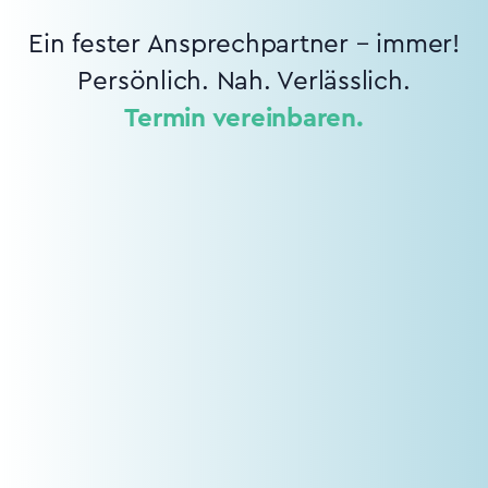
Ein fester Ansprechpartner – immer!
Persönlich. Nah. Verlässlich.
Termin vereinbaren.