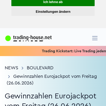
Ich lehne ab
Einstellungen ändern
Trading Kickstart: Live Trading jeden Mit
NEWS
BOULEVARD
Gewinnzahlen Eurojackpot vom Freitag
(26.06.2026)
Gewinnzahlen Eurojackpot