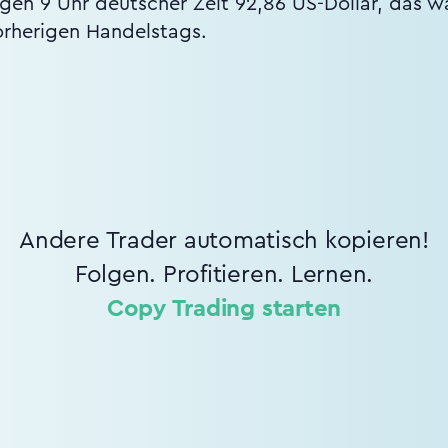
en 9 Uhr deutscher Zeit 92,86 US-Dollar, das w
orherigen Handelstags.
Andere Trader automatisch kopieren!
Folgen. Profitieren. Lernen.
Copy Trading starten