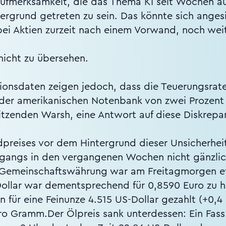
fmerksamkeit, die das Thema KI seit Wochen auf 
ntergrund getreten zu sein. Das könnte sich anges
ei Aktien zurzeit nach einem Vorwand, noch weit
nicht zu übersehen.
ionsdaten zeigen jedoch, dass die Teuerungsrate
der amerikanischen Notenbank von zwei Prozent 
itzenden Warsh, eine Antwort auf diese Diskrepa
dpreises vor dem Hintergrund dieser Unsicherheit
ckgangs in den vergangenen Wochen nicht gänzli
e Gemeinschaftswährung war am Freitagmorgen e
n Dollar war dementsprechend für 0,8590 Euro zu
 für eine Feinunze 4.515 US-Dollar gezahlt (+0,4 
pro Gramm.Der Ölpreis sank unterdessen: Ein Fas