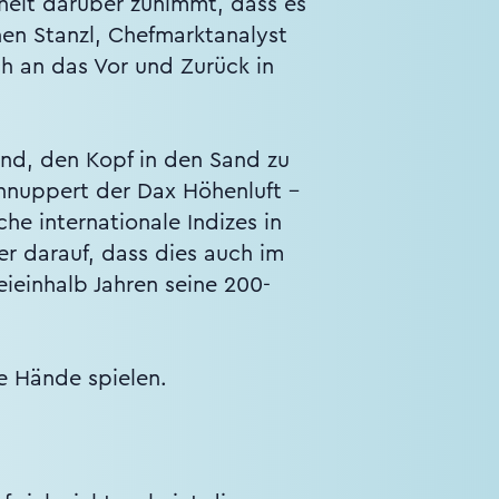
heit darüber zunimmt, dass es
en Stanzl, Chefmarktanalyst
h an das Vor und Zurück in
und, den Kopf in den Sand zu
hnuppert der Dax Höhenluft -
he internationale Indizes in
r darauf, dass dies auch im
eieinhalb Jahren seine 200-
ie Hände spielen.