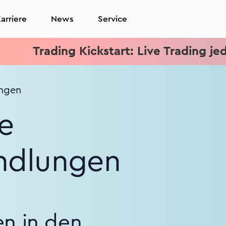
arriere
News
Service
ding Kickstart: Live Trading jeden Mittw
ungen
ue
andlungen
en in den