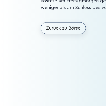
kostete am Freitagmorgen geg
weniger als am Schluss des v
Zurück zu Börse