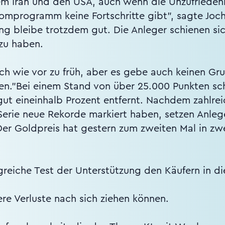
em Iran und den USA, auch wenn die Unzufrieden
omprogramm keine Fortschritte gibt", sagte Joch
g bleibe trotzdem gut. Die Anleger schienen sic
zu haben.
ch wie vor zu früh, aber es gebe auch keinen Gr
fen."Bei einem Stand von über 25.000 Punkten sc
ut eineinhalb Prozent entfernt. Nachdem zahlreic
rie neue Rekorde markiert haben, setzen Anlege
"Der Goldpreis hat gestern zum zweiten Mal in zw
lgreiche Test der Unterstützung den Käufern in d
ere Verluste nach sich ziehen können.